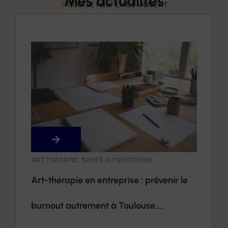
Mes actualités
//
QUOI DE NEUF EN CE MOMENT
ART THÉRAPIE
,
SANTÉ AU QUOTIDIEN
Art-thérapie en entreprise : prévenir le
burnout autrement à Toulouse,