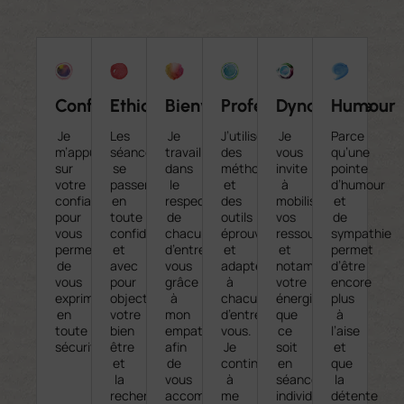
Confiance
Ethique
Bienveillance
Professionnalisme
Dynamisme
Humour
Je
Les
Je
J’utilise
Je
Parce
m’appuie
séances
travaille
des
vous
qu’une
sur
se
dans
méthodes
invite
pointe
votre
passent
le
et
à
d’humour
confiance
en
respect
des
mobiliser
et
pour
toute
de
outils
vos
de
vous
confidentialité
chacun
éprouvés
ressources
sympathie
permettre
et
d’entre
et
et
permet
de
avec
vous
adaptés
notamment
d’être
vous
pour
grâce
à
votre
encore
exprimer
objectif
à
chacun
énergie
plus
en
votre
mon
d’entre
que
à
toute
bien
empathie
vous.
ce
l’aise
sécurité.
être
afin
Je
soit
et
et
de
continue
en
que
la
vous
à
séances
la
recherche
accompagner
me
individuelles
détente