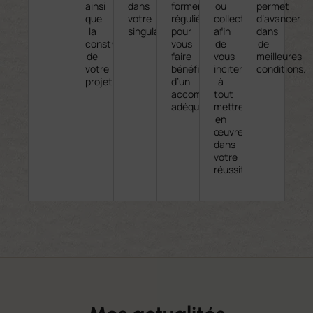
ainsi
dans
former
ou
permet
que
votre
régulièrement
collectives
d’avancer
la
singularité.
pour
afin
dans
construction
vous
de
de
de
faire
vous
meilleures
votre
bénéficier
inciter
conditions.
projet.
d’un
à
accompagnement
tout
adéquate.
mettre
en
œuvre
dans
votre
réussite.