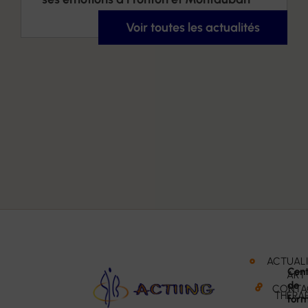
Voir toutes les actualités
ACTUALI
Cent
ART
de
CONTA
THÉRAP
form