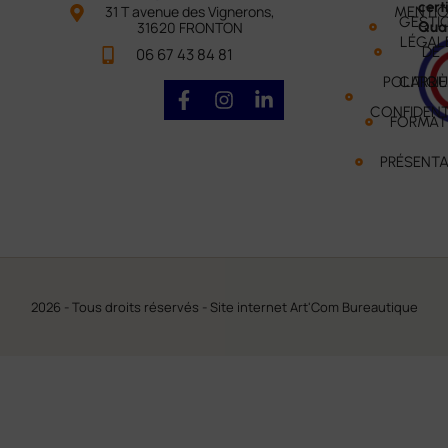
certi
31 T avenue des Vignerons,
MENTI
GESTI
Qual
31620 FRONTON
LÉGAL
DE
06 67 43 84 81
POLITIQU
CARRIÈ
CONFIDENT
FORMAT
PRÉSENTA
2026 - Tous droits réservés -
Site internet Art'Com Bureautique