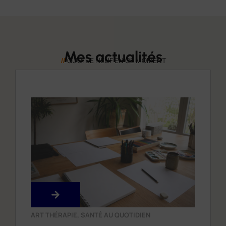
Mes actualités
//
QUOI DE NEUF EN CE MOMENT
ART THÉRAPIE
,
SANTÉ AU QUOTIDIEN