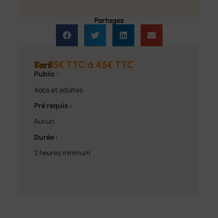
Partagez
De 35€ TTC à 45€ TTC
Tarif
Public :
Ados et adultes
Pré requis :
Aucun
Durée :
2 heures minimum