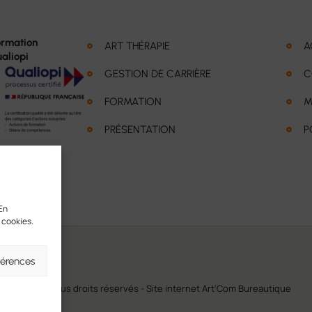
ormation
ART THÉRAPIE
A
ualiopi
GESTION DE CARRIÈRE
C
FORMATION
M
PRÉSENTATION
P
 En
 cookies.
férences
2026 - Tous droits réservés -
Site internet Art'Com Bureautique