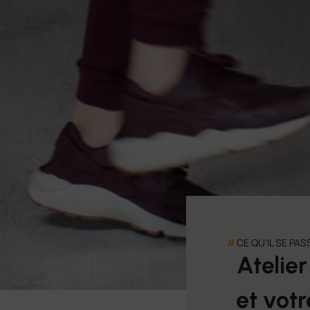
//
CE QU'IL SE PAS
Atelie
et votr