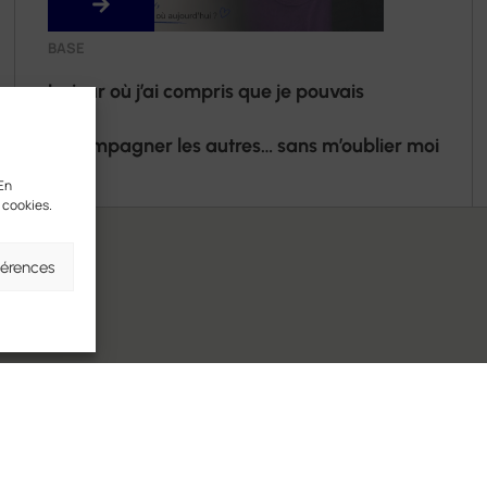
BASE
Le jour où j’ai compris que je pouvais
accompagner les autres… sans m’oublier moi
 En
 cookies.
férences