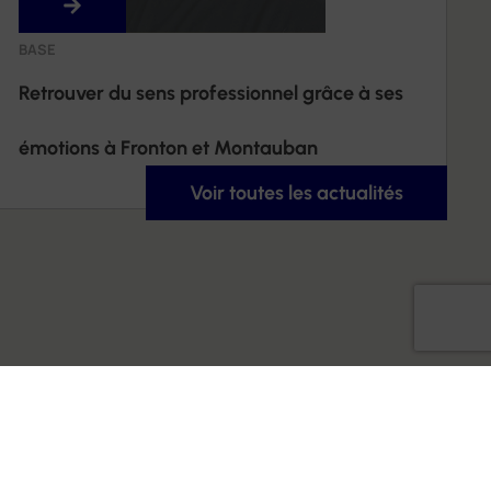
BASE
Retrouver du sens professionnel grâce à ses
émotions à Fronton et Montauban
Voir toutes les actualités