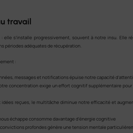
 travail
 elle s’installe progressivement, souvent à notre insu. Elle rés
ns périodes adéquates de récupération.
pement :
données, messages et notifications épuise notre capacité d’attent
tre concentration exige un effort cognitif supplémentaire pour r
 idées reçues, le multitâche diminue notre efficacité et augm
ité nous échappe consomme davantage d’énergie cognitive
os convictions profondes génère une tension mentale particulièr